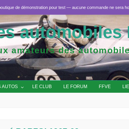
boutique de démonstration pour test — aucune commande ne sera h
es automobiles 
aux amateurs des automob
S AUTOS
LE CLUB
LE FORUM
FFVE
LI