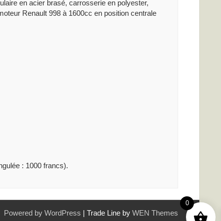
laire en acier brasé, carrosserie en polyester,
, moteur Renault 998 à 1600cc en position centrale
ngulée : 1000 francs).
0
Powered by WordPress
|
Trade Line by
WEN Themes