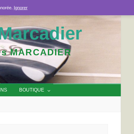
onorée.
Ignorer
Marcadier
iles MARCADIER
ENS
BOUTIQUE