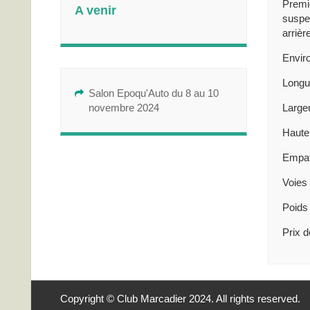
Premiè
A venir
suspen
arrièr
Enviro
Longu
Salon Epoqu'Auto du 8 au 10
novembre 2024
Largeu
Hauteu
Empat
Voies 
Poids
Prix d
Copyright © Club Marcadier 2024. All rights reserved.