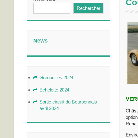
Co
Rechercher
News
Grenouilles 2024
Echelette 2024
VERS
Sortie circuit du Bourbonnais
avril 2024
Châssi
option
Renaul
Enviro