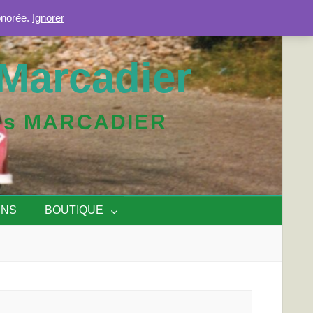
onorée.
Ignorer
Marcadier
iles MARCADIER
ENS
BOUTIQUE