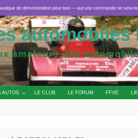
boutique de démonstration pour test — aucune commande ne sera h
es automobiles 
aux amateurs des automob
S AUTOS
LE CLUB
LE FORUM
FFVE
LI