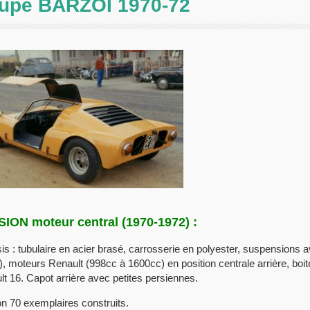
upé BARZOI 1970-72
ION moteur central (1970-1972) :
s : tubulaire en acier brasé, carrosserie en polyester, suspensions ava
), moteurs Renault (998cc à 1600cc) en position centrale arrière, boit
t 16. Capot arrière avec petites persiennes.
n 70 exemplaires construits.